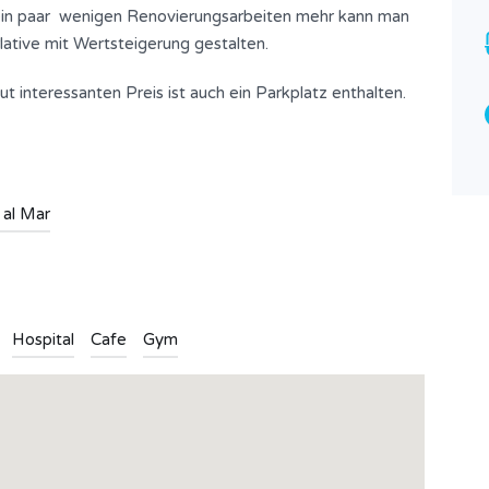
 ein paar wenigen Renovierungsarbeiten mehr kann man
lative mit Wertsteigerung gestalten.
 interessanten Preis ist auch ein Parkplatz enthalten.
Villa Rosa – Nice villa in a quiet
environment Ref. 909
Consultar Precio
FOR RENT
 al Mar
Bedrooms
Bathrooms
3
2
Type
Hospital
Cafe
Gym
Villa