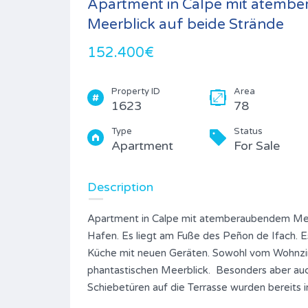
Apartment in Calpe mit atemb
Meerblick auf beide Strände
152.400€
Property ID
Area
1623
78
Type
Status
Apartment
For Sale
Description
Apartment in Calpe mit atemberaubendem Meerb
Hafen. Es liegt am Fuße des Peñon de Ifach. 
Küche mit neuen Geräten. Sowohl vom Wohnzi
phantastischen Meerblick. Besonders aber auc
ms
Schiebetüren auf die Terrasse wurden bereits i