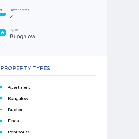
Bathrooms
2
Type
Bungalow
An exce
storey v
948.00
PROPERTY TYPES
Area
330
Apartment
Bathr
4
Bungalow
Duplex
Type
Villa
Finca
Penthouse