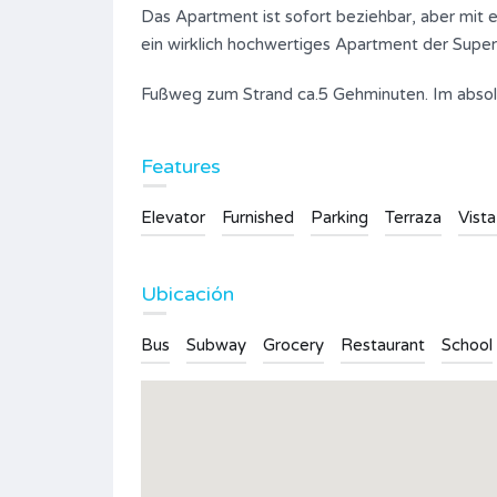
Das Apartment ist sofort beziehbar, aber mit
ein wirklich hochwertiges Apartment der Super
Fußweg zum Strand ca.5 Gehminuten. Im absolut
An exceptionally spacious, two-
storey villa with fantastic sea views
Features
948.000€
FOR SALE
Elevator
Furnished
Parking
Terraza
Vista
Area
Bedrooms
330
7
Ubicación
Bathrooms
Bus
Subway
Grocery
Restaurant
School
4
Type
Villa