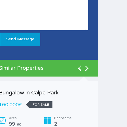
Similar Properties
Bungalow in Calpe Park
160.000€
FOR SALE
Area
Bedrooms
99
2
60