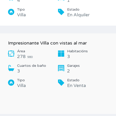
4
1
Tipo
Estado
Villa
En Alquiler
Impresionante Villa con vistas al mar
Área
Habitacións
278
3
980
Cuartos de baño
Garajes
3
2
Tipo
Estado
Villa
En Venta