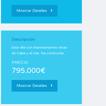
Mostrar Detalles
Descripción
Esta villa con impresionantes vistas
de Calpe y el mar, fue construida…
PRECIO
795.000€
Mostrar Detalles