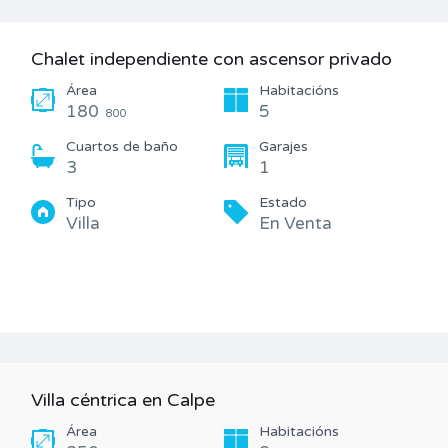
Chalet independiente con ascensor privado
Área
Habitacións
180
5
800
Cuartos de baño
Garajes
3
1
Tipo
Estado
Villa
En Venta
Villa céntrica en Calpe
Área
Habitacións