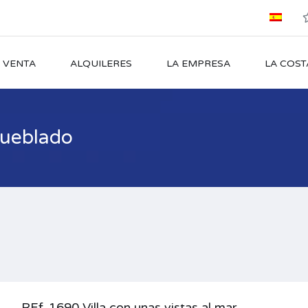
 VENTA
ALQUILERES
LA EMPRESA
LA COST
mueblado
REf. 1690 Villa con unas vistas al mar