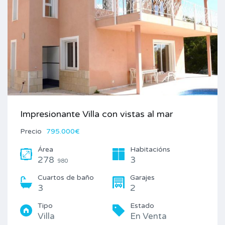
Impresionante Villa con vistas al mar
Precio
795.000€
Área
Habitacións
278
3
980
Cuartos de baño
Garajes
3
2
Tipo
Estado
Villa
En Venta