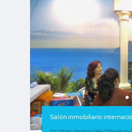
Salón inmobiliario interna
Por
Miriam Mendoza Valle
Publicado en
S